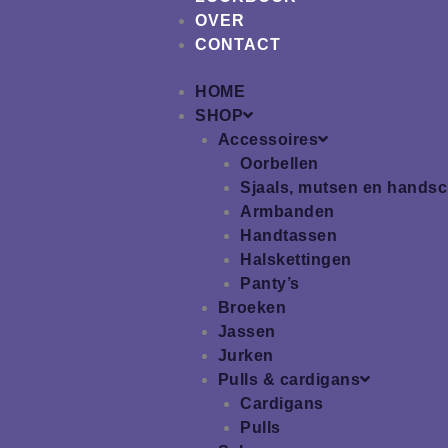
OVER
CONTACT
HOME
SHOP
Accessoires
Oorbellen
Sjaals, mutsen en hands
Armbanden
Handtassen
Halskettingen
Panty’s
Broeken
Jassen
Jurken
Pulls & cardigans
Cardigans
Pulls