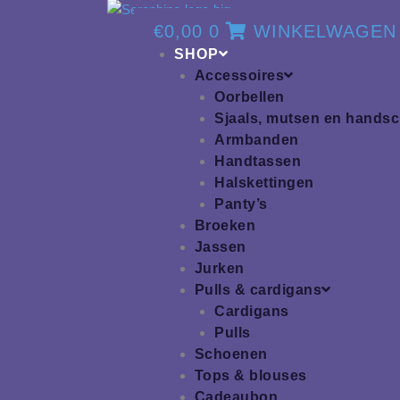
€
0,00
0
WINKELWAGEN
SHOP
Accessoires
Oorbellen
Sjaals, mutsen en hands
Armbanden
Handtassen
Halskettingen
Panty’s
Broeken
Jassen
Jurken
Pulls & cardigans
Cardigans
Pulls
Schoenen
Tops & blouses
Cadeaubon