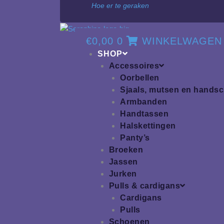
Hoe er te geraken
€
0,00
0
WINKELWAGEN
SHOP
Accessoires
Oorbellen
Sjaals, mutsen en hands
Armbanden
Handtassen
Halskettingen
Panty’s
Broeken
Jassen
Jurken
Pulls & cardigans
Cardigans
Pulls
Schoenen