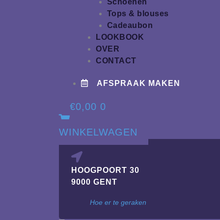
Schoenen
Tops & blouses
Cadeaubon
LOOKBOOK
OVER
CONTACT
AFSPRAAK MAKEN
€
0,00
0
WINKELWAGEN
HOOGPOORT 30
9000 GENT
Hoe er te geraken