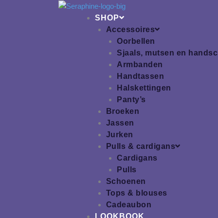
Ga
naar
SHOP
de
Accessoires
inhoud
Oorbellen
Sjaals, mutsen en hands
Armbanden
Handtassen
Halskettingen
Panty’s
Broeken
Jassen
Jurken
Pulls & cardigans
Cardigans
Pulls
Schoenen
Tops & blouses
Cadeaubon
LOOKBOOK