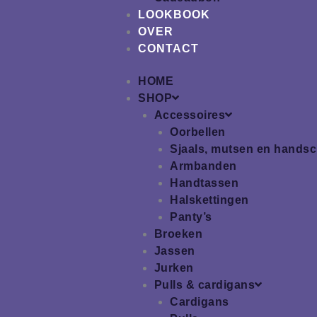
LOOKBOOK
OVER
CONTACT
HOME
SHOP
Accessoires
Oorbellen
Sjaals, mutsen en hands
Armbanden
Handtassen
Halskettingen
Panty’s
Broeken
Jassen
Jurken
Pulls & cardigans
Cardigans