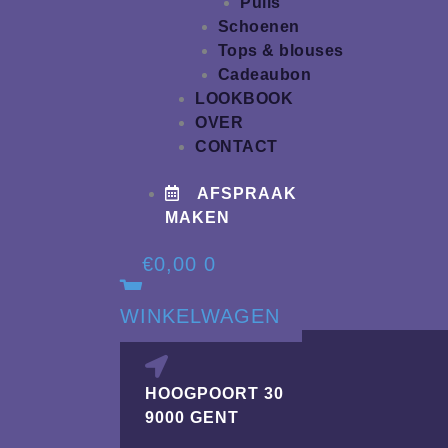
Pulls
Schoenen
Tops & blouses
Cadeaubon
LOOKBOOK
OVER
CONTACT
AFSPRAAK
MAKEN
€
0,00
0
WINKELWAGEN
HOOGPOORT 30
9000 GENT