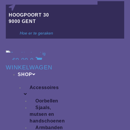
HOOGPOORT 30
9000 GENT
Hoe er te geraken
€
0,00
0
WINKELWAGEN
SHOP
Accessoires
Oorbellen
Sjaals,
mutsen en
handschoenen
Armbanden