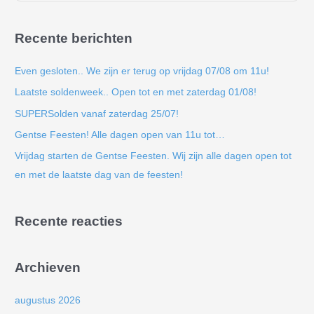
o
e
Recente berichten
k
n
Even gesloten.. We zijn er terug op vrijdag 07/08 om 11u!
a
Laatste soldenweek.. Open tot en met zaterdag 01/08!
a
SUPERSolden vanaf zaterdag 25/07!
r
Gentse Feesten! Alle dagen open van 11u tot…
:
Vrijdag starten de Gentse Feesten. Wij zijn alle dagen open tot
en met de laatste dag van de feesten!
Recente reacties
Archieven
augustus 2026