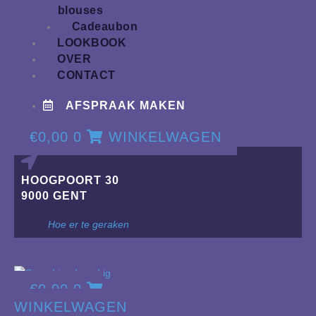
blouses
Cadeaubon
LOOKBOOK
OVER
CONTACT
AFSPRAAK MAKEN
€
0,00
0
WINKELWAGEN
HOOGPOORT 30
9000 GENT
Hoe er te geraken
€
0,00
0
WINKELWAGEN