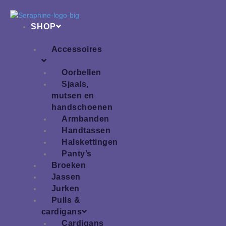
Ga
naar
SHOP
de
inhoud
Accessoires
Oorbellen
Sjaals,
mutsen en
handschoenen
Armbanden
Handtassen
Halskettingen
Panty’s
Broeken
Jassen
Jurken
Pulls &
cardigans
Cardigans