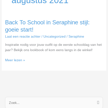
augustus 2021
Back
Back To School in Seraphine stijl:
To
goeie start!
School
Laat een reactie achter
/
Uncategorized
/
Seraphine
in
Seraphine
Inspiratie nodig voor jouw outfit op de eerste schooldag van het
stijl:
jaar? Bekijk ons lookbook of kom eens langs in de winkel!
goeie
start!
Meer lezen »
Z