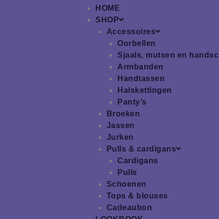
HOME
SHOP
Accessoires
Oorbellen
Sjaals, mutsen en hands
Armbanden
Handtassen
Halskettingen
Panty’s
Broeken
Jassen
Jurken
Pulls & cardigans
Cardigans
Pulls
Schoenen
Tops & blouses
Cadeaubon