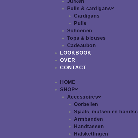
Jurken
Pulls & cardigans
Cardigans
Pulls
Schoenen
Tops & blouses
Cadeaubon
LOOKBOOK
OVER
CONTACT
HOME
SHOP
Accessoires
Oorbellen
Sjaals, mutsen en hands
Armbanden
Handtassen
Halskettingen