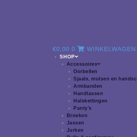
€
0,00
0
WINKELWAGEN
SHOP
Accessoires
Oorbellen
Sjaals, mutsen en hands
Armbanden
Handtassen
Halskettingen
Panty’s
Broeken
Jassen
Jurken