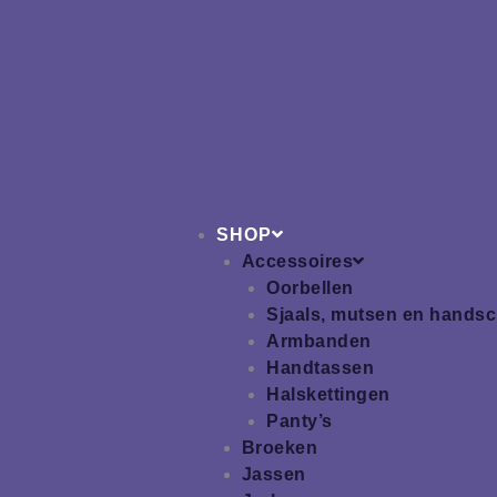
Ga
naar
de
inhoud
SHOP
Accessoires
Oorbellen
Sjaals, mutsen en hands
Armbanden
Handtassen
Halskettingen
Panty’s
Broeken
Jassen