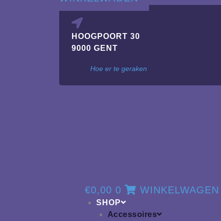
HOOGPOORT 30
9000 GENT
Hoe er te geraken
€
0,00
0
WINKELWAGEN
SHOP
Accessoires